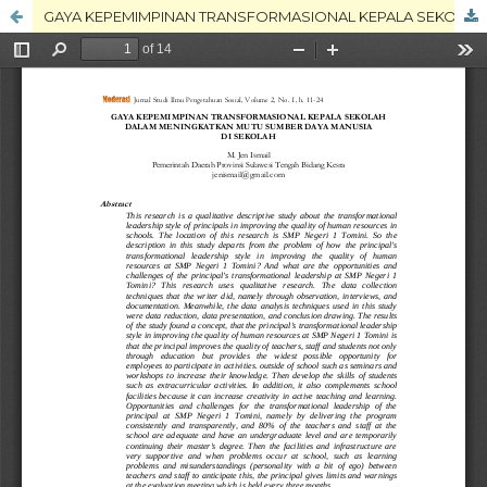
GAYA KEPEMIMPINAN TRANSFORMASIONAL KEPALA SEKOLAH DALAM MENINGKATKAN MUTU SUMBER DAYA MANUSIA DI SEKOLAH