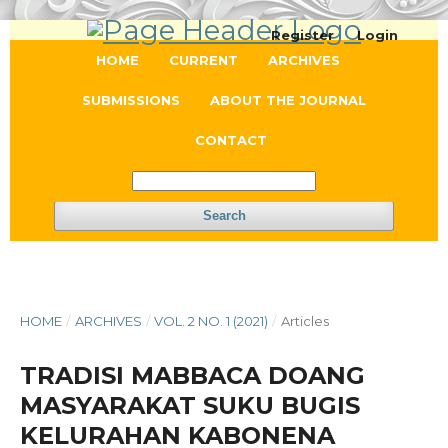
Register
Login
HOME
CURRENT
ARCHIVES
SUBMISSIONS
ABOUT THE JOURNAL
CONTACT
Search
HOME
/
ARCHIVES
/
VOL. 2 NO. 1 (2021)
/
Articles
TRADISI MABBACA DOANG
MASYARAKAT SUKU BUGIS
KELURAHAN KABONENA