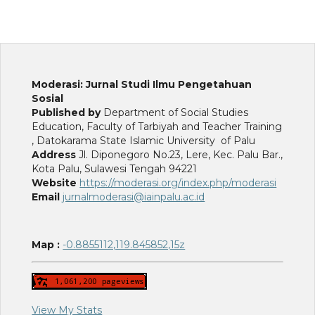
Moderasi: Jurnal Studi Ilmu Pengetahuan
Sosial
Published by
Department of Social Studies
Education, Faculty of Tarbiyah and Teacher Training
, Datokarama State Islamic University of Palu
Address
Jl. Diponegoro No.23, Lere, Kec. Palu Bar.,
Kota Palu, Sulawesi Tengah 94221
Website
https://moderasi.org/index.php/moderasi
Email
jurnalmoderasi@iainpalu.ac.id
Map :
-0.8855112,119.845852,15z
View My Stats