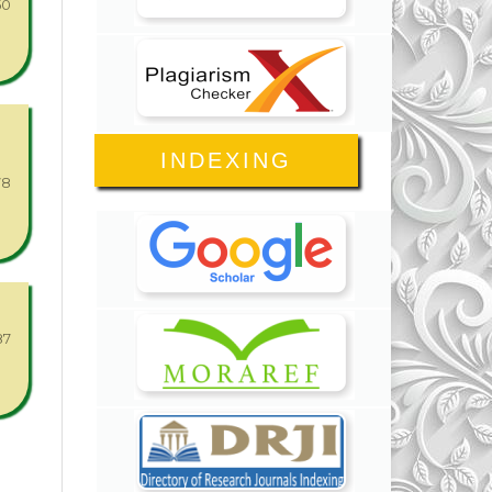
50
INDEXING
78
87