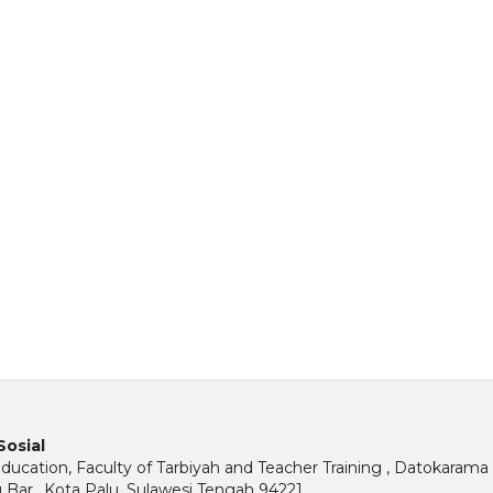
Sosial
ucation, Faculty of Tarbiyah and Teacher Training , Datokarama 
u Bar., Kota Palu, Sulawesi Tengah 94221